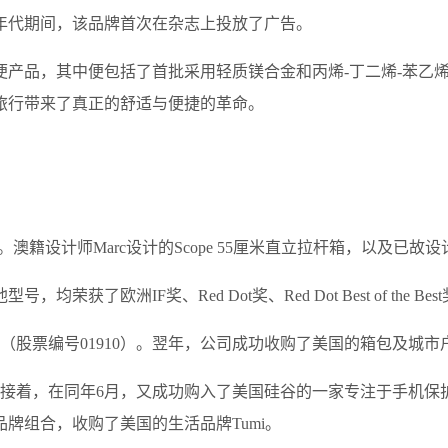
0年代期间，该品牌首次在杂志上投放了广告。
便产品，其中便包括了首批采用轻质镁合金和丙烯-丁二烯-苯乙烯
旅行带来了真正的舒适与便捷的革命。
设计师Marc设计的Scope 55厘米直立拉杆箱，以及已故设计师设
获了欧洲IF奖、Red Dot奖、Red Dot Best of the 
（股票编号01910）。翌年，公司成功收购了美国的箱包及城市户
紧接着，在同年6月，又成功购入了美国硅谷的一家专注于手机保护
品牌组合，收购了美国的生活品牌Tumi。