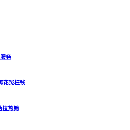
式服务
再花冤枉钱
哈拉热销