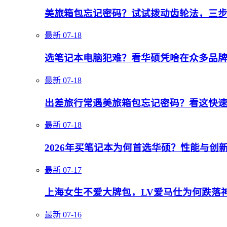
美旅箱包忘记密码？试试拨动齿轮法，三
最新
07-18
选笔记本电脑犯难？看华硕凭啥在众多品
最新
07-18
出差旅行常遇美旅箱包忘记密码？看这快
最新
07-18
2026年买笔记本为何首选华硕？性能与创
最新
07-17
上海女生不爱大牌包，LV爱马仕为何跌落
最新
07-16