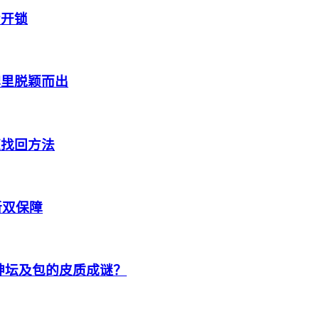
步开锁
牌里脱颖而出
速找回方法
新双保障
神坛及包的皮质成谜？