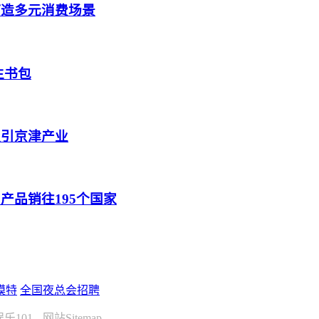
打造多元消费场景
生书包
吸引京津产业
产品销往195个国家
模特
全国夜总会招聘
娱乐101
网站Sitemap