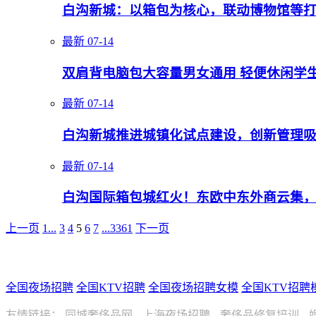
白沟新城：以箱包为核心，联动博物馆等
最新
07-14
双肩背电脑包大容量男女通用 轻便休闲学
最新
07-14
白沟新城推进城镇化试点建设，创新管理
最新
07-14
白沟国际箱包城红火！东欧中东外商云集，
上一页
1...
3
4
5
6
7
...3361
下一页
全国夜场招聘
全国KTV招聘
全国夜场招聘女模
全国KTV招聘
友情链接：
同城奢侈品网
上海夜场招聘
奢侈品修复培训