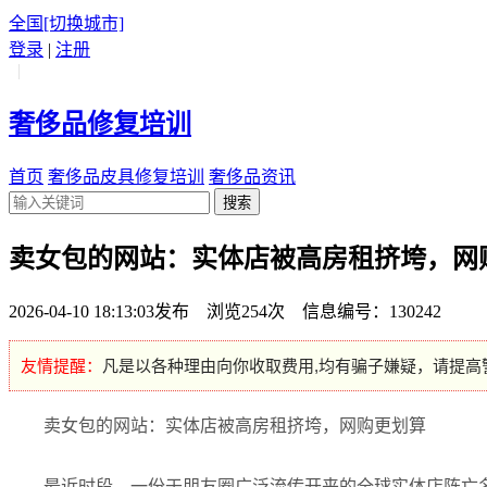
全国
[切换城市]
登录
|
注册
|
奢侈品修复培训
首页
奢侈品皮具修复培训
奢侈品资讯
搜索
卖女包的网站：实体店被高房租挤垮，网
2026-04-10 18:13:03发布 浏览254次 信息编号：130242
友情提醒：
凡是以各种理由向你收取费用,均有骗子嫌疑，请提高
卖女包的网站：实体店被高房租挤垮，网购更划算
最近时段，一份于朋友圈广泛流传开来的全球实体店阵亡