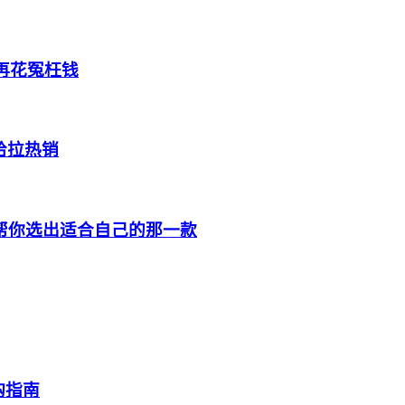
再花冤枉钱
哈拉热销
，帮你选出适合自己的那一款
购指南