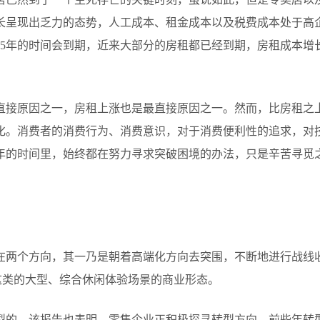
长呈现出乏力的态势，人工成本、租金成本以及税费成本处于高
到15年的时间会到期，近来大部分的房租都已经到期，房租成本
直接原因之一，房租上涨也是最直接原因之一。然而，比房租之
化。消费者的消费行为、消费意识，对于消费便利性的追求，对
年的时间里，始终都在努力寻求突破困境的办法，只是辛苦寻觅
在两个方向，其一乃是朝着高端化方向去突围，不断地进行战线
l这类的大型、综合休闲体验场景的商业形态。
型的，该报告也表明，零售企业正积极探寻转型方向。前些年转