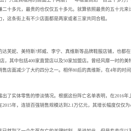
赚二十多元，最贵的也仅仅五十多元。就算依照最贵的五十元来
力，这条街上有不少店面都是两家或者三家共同合租。
达芙妮、美特斯?邦威、李宁、真维斯等品牌鞋服店铺，也都在快
店，其中包括400家直营店以及50家加盟店。曾经风靡一时的美
了，销售店面减少了大约四分之一。相伴80后的真维斯，在4年的时间
出了实体零售的惨淡情况。根据这份阵亡名单表明，在2016
15年，连锁百强销售规模达到2.1万亿元，其增长幅度仅仅为4.
店已然到了一个生死存亡的关键时刻，虽说如此，但是专卖店以