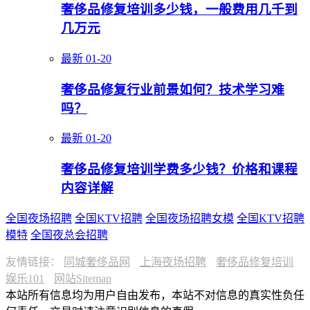
奢侈品修复培训多少钱，一般费用几千到
几万元
最新
01-20
奢侈品修复行业前景如何？技术学习难
吗？
最新
01-20
奢侈品修复培训学费多少钱？价格和课程
内容详解
全国夜场招聘
全国KTV招聘
全国夜场招聘女模
全国KTV招聘
模特
全国夜总会招聘
友情链接：
同城奢侈品网
上海夜场招聘
奢侈品修复培训
娱乐101
网站Sitemap
本站所有信息均为用户自由发布，本站不对信息的真实性负任